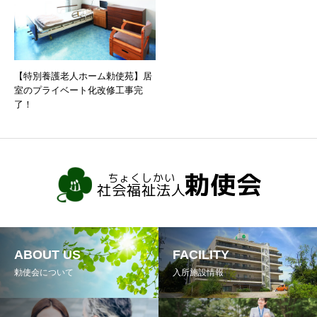
【特別養護老人ホーム勅使苑】居
室のプライベート化改修工事完
了！
ABOUT US
FACILITY
勅使会について
入所施設情報