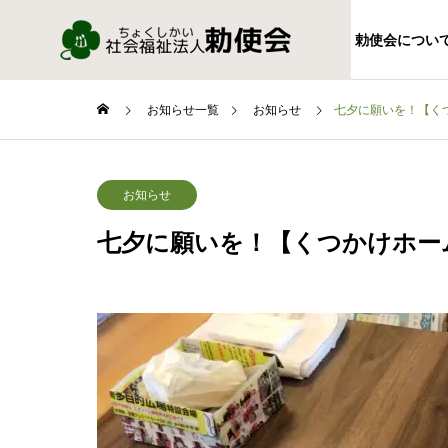
勅使会につい
お知らせ一覧
お知らせ
七夕に願いを！【く
お知らせ
七夕に願いを！【くつかけホー
FACILITY
施設情報
特別養護
ム勅使苑