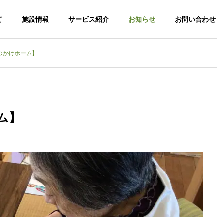
て
施設情報
サービス紹介
お知らせ
お問い合わせ
つかけホーム】
ム】
老人ホー
特別養護老人ホー
ム第二勅使苑
ケアハ