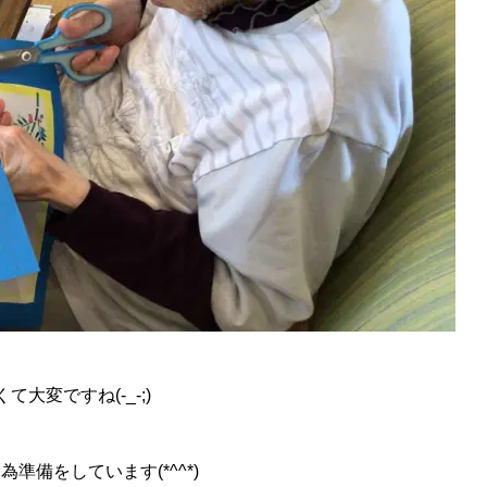
変ですね(-_-;)
備をしています(*^^*)