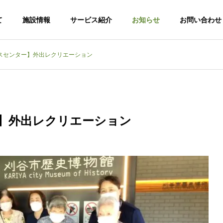
て
施設情報
サービス紹介
お知らせ
お問い合わせ
スセンター】外出レクリエーション
】外出レクリエーション
老人ホー
特別養護老人ホー
ム第二勅使苑
ケアハ