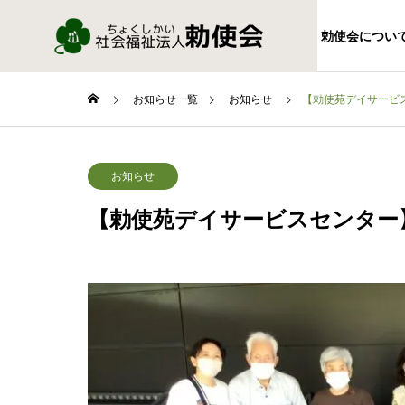
勅使会につい
お知らせ一覧
お知らせ
【勅使苑デイサービ
お知らせ
【勅使苑デイサービスセンター
FACILITY
施設情報
特別養護
ム勅使苑