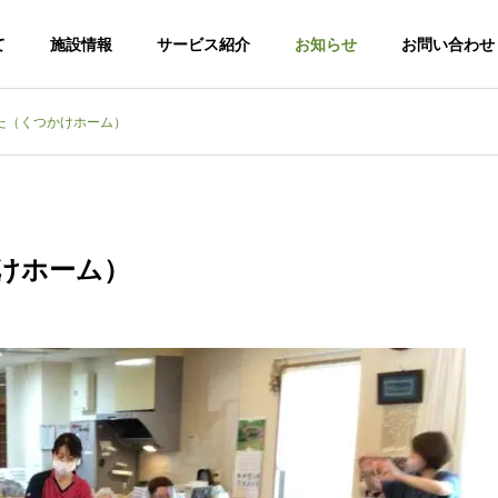
て
施設情報
サービス紹介
お知らせ
お問い合わせ
た（くつかけホーム）
けホーム）
老人ホー
特別養護老人ホー
ム第二勅使苑
ケアハ