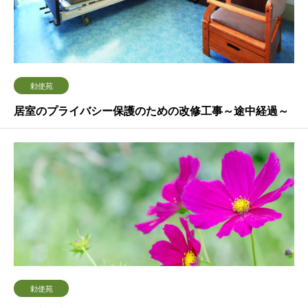
勅使苑
居室のプライバシー保護のための改修工事～途中経過～
勅使苑