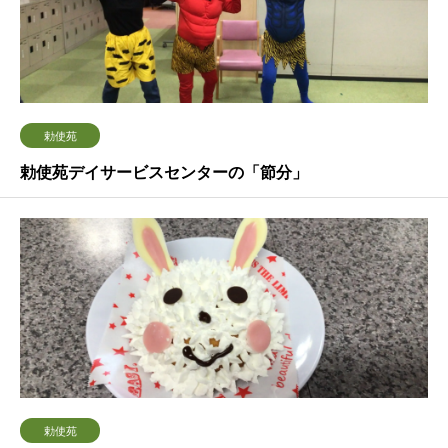
勅使苑
勅使苑デイサービスセンターの「節分」
勅使苑