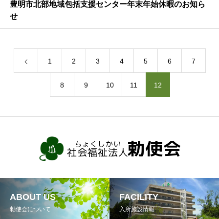
豊明市北部地域包括支援センター年末年始休暇のお知ら
せ
1
2
3
4
5
6
7
8
9
10
11
12
ABOUT US
FACILITY
勅使会について
入所施設情報